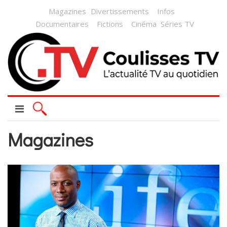
Magazines
Divertissements
Infos
Documentaires
Fictions
Cinéma
Séries TV
Magazines