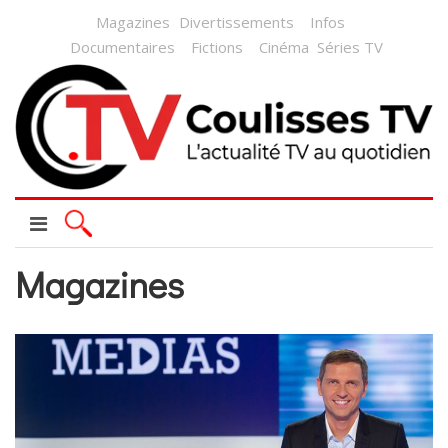
Magazines
Divertissements
Infos
Documentaires
Fictions
Cinéma
Séries TV
Magazines