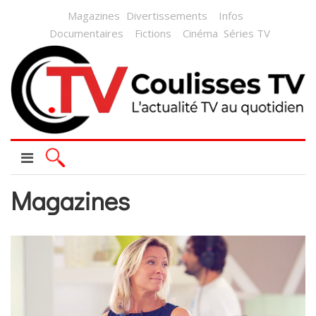
Magazines
Divertissements
Infos
Documentaires
Fictions
Cinéma
Séries TV
Magazines