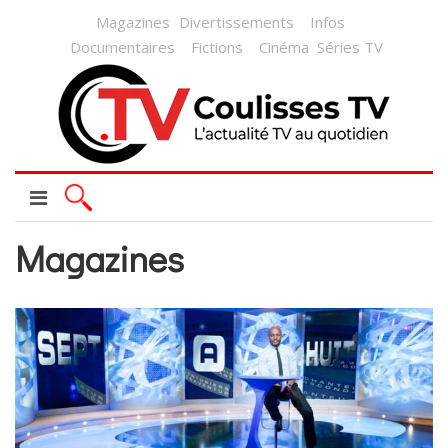
Magazines
Divertissements
Infos
Documentaires
Fictions
Cinéma
Séries TV
Magazines