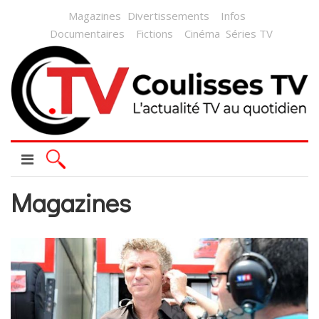
Magazines
Divertissements
Infos
Documentaires
Fictions
Cinéma
Séries TV
Magazines