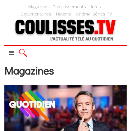
Magazines
Divertissements
Infos
Documentaires
Fictions
Cinéma
Séries TV
Magazines