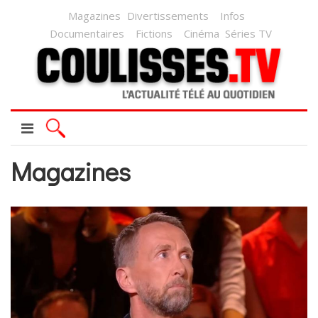
Magazines
Divertissements
Infos
Documentaires
Fictions
Cinéma
Séries TV
Magazines