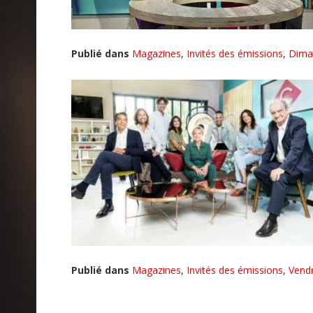
Publié dans
Magazines
,
Invités des émissions
,
Dima
Publié dans
Magazines
,
Invités des émissions
,
Vendr