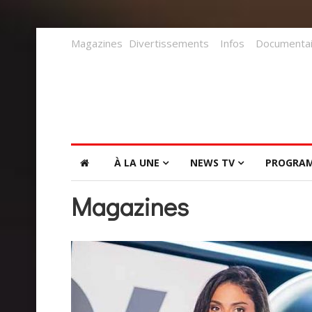
Magazines
Divertissements
Infos
Documentai
À LA UNE
NEWS TV
PROGRA
Magazines