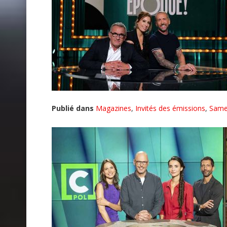
Publié dans
Magazines
,
Invités des émissions
,
Same