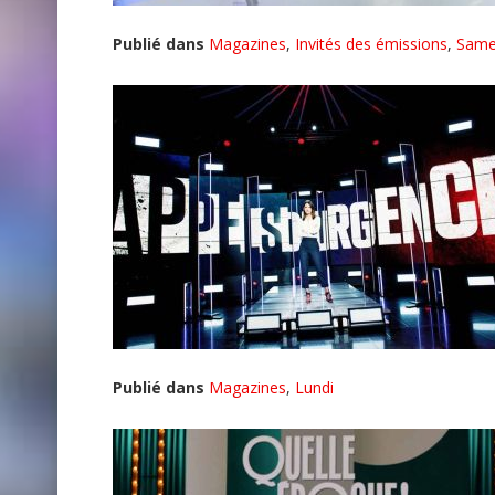
Publié dans
Magazines
,
Invités des émissions
,
Same
Publié dans
Magazines
,
Lundi