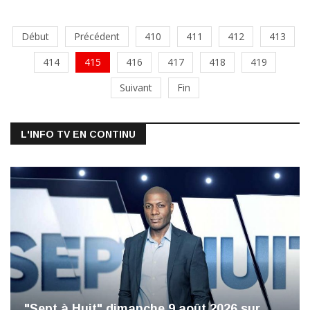
Début
Précédent
410
411
412
413
414
415
416
417
418
419
Suivant
Fin
L'INFO TV EN CONTINU
"Sept à Huit" dimanche 9 août 2026 sur