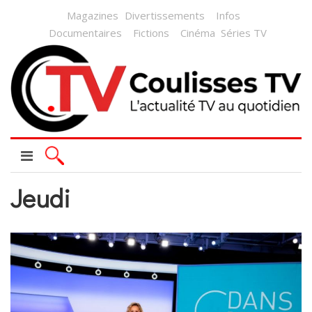
Magazines
Divertissements
Infos
Documentaires
Fictions
Cinéma
Séries TV
Jeudi