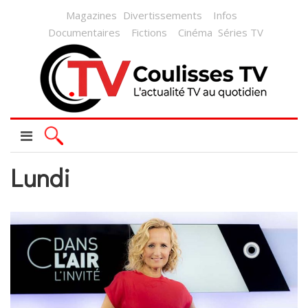
Magazines
Divertissements
Infos
Documentaires
Fictions
Cinéma
Séries TV
Lundi