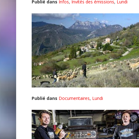
Publié dans
Infos
,
Invités des émissions
,
Lundi
Publié dans
Documentaires
,
Lundi