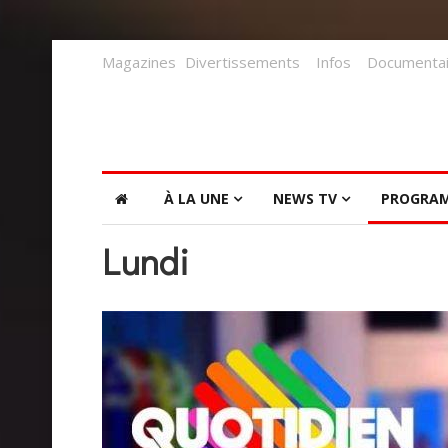
Magazines
Divertissements
Infos
Documentai
À LA UNE
NEWS TV
PROGRA
Lundi