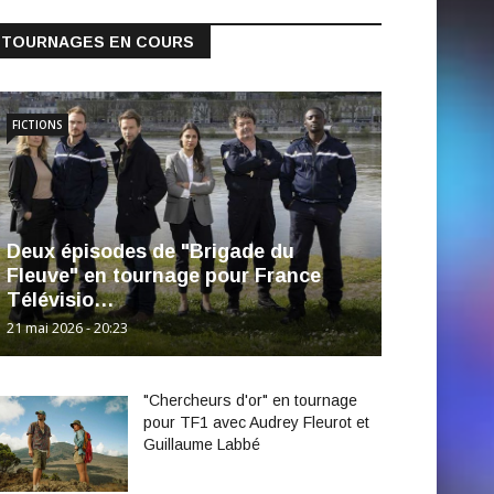
TOURNAGES EN COURS
FICTIONS
Deux épisodes de "Brigade du
Fleuve" en tournage pour France
Télévisio…
21 mai 2026 - 20:23
"Chercheurs d'or" en tournage
pour TF1 avec Audrey Fleurot et
Guillaume Labbé