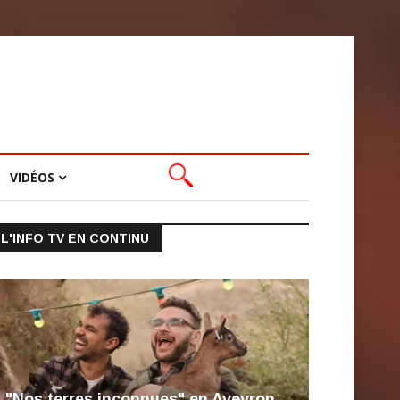
VIDÉOS
L'INFO TV EN CONTINU
"Nos terres inconnues" en Aveyron