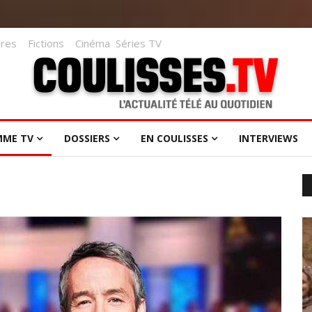
res
Fictions
Cinéma
Séries TV
MME TV
DOSSIERS
EN COULISSES
INTERVIEWS