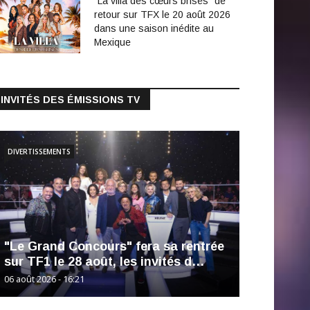
"La villa des cœurs brisés" de
retour sur TFX le 20 août 2026
dans une saison inédite au
Mexique
INVITÉS DES ÉMISSIONS TV
DIVERTISSEMENTS
"Le Grand Concours" fera sa rentrée
sur TF1 le 28 août, les invités d…
06 août 2026 - 16:21