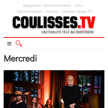
Magazines
Divertissements
Infos
Documentaires
Fictions
Cinéma
Séries TV
Mercredi