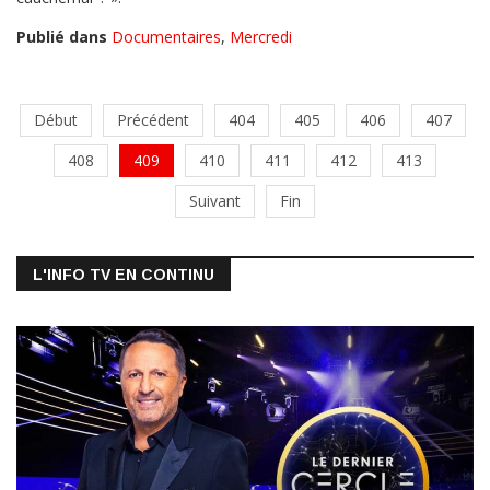
Publié dans
Documentaires
,
Mercredi
Début
Précédent
404
405
406
407
408
409
410
411
412
413
Suivant
Fin
L'INFO TV EN CONTINU