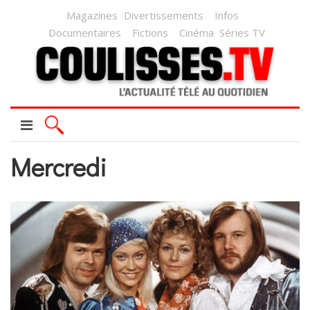
Magazines
Divertissements
Infos
Documentaires
Fictions
Cinéma
Séries TV
Mercredi