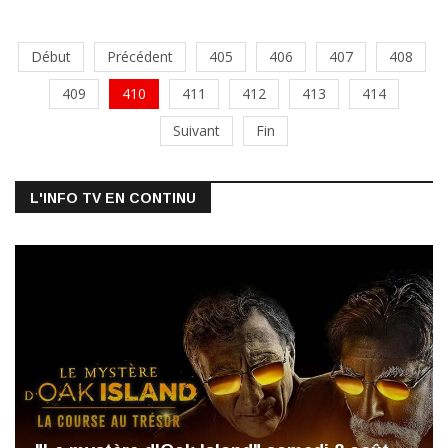
Début
Précédent
405
406
407
408
409
410
411
412
413
414
Suivant
Fin
L'INFO TV EN CONTINU