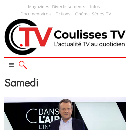
Magazines
Divertissements
Infos
Documentaires
Fictions
Cinéma
Séries TV
Samedi