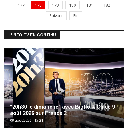
177
178
179
180
181
182
Suivant
Fin
L'INFO TV EN CONTINU
"20h30 le dimanche" avec Bigflo & Oli ce 9
août 2026 sur France 2
09 août 2026 - 15:21