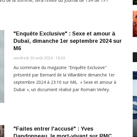
G de la Somme, sera l'invité du Journal de 13H de TF1
"Enquête Exclusive" : Sexe et amour à
Dubaï, dimanche 1er septembre 2024 sur
M6
vendredi 30 août 2024 - 18:03
Au sommaire du magazine "Enquête Exclusive"
présenté par Bernard de la Villardière dimanche 1er
septembre 2024 à 23:10 sur M6, « Sexe et amour à
Dubaï », un document réalisé par Romain Verley.
"Faites entrer l'accusé" : Yves
Dandonneau, le mort-vivant sur RMC