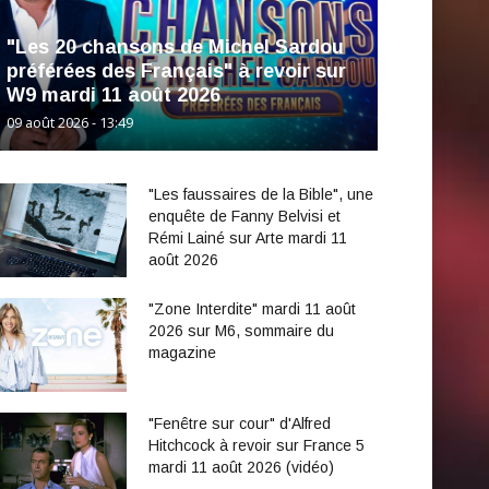
"Les 20 chansons de Michel Sardou
préférées des Français" à revoir sur
W9 mardi 11 août 2026
09 août 2026 - 13:49
"Les faussaires de la Bible", une
enquête de Fanny Belvisi et
Rémi Lainé sur Arte mardi 11
août 2026
"Zone Interdite" mardi 11 août
2026 sur M6, sommaire du
magazine
"Fenêtre sur cour" d'Alfred
Hitchcock à revoir sur France 5
mardi 11 août 2026 (vidéo)