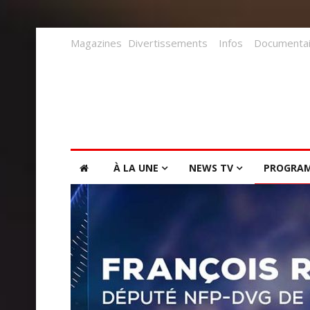
Magazines
Divertissements
Infos
Documentai
À LA UNE
NEWS TV
PROGRA