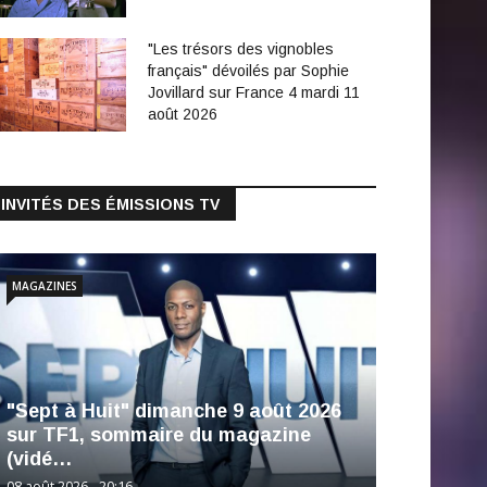
"Les trésors des vignobles
français" dévoilés par Sophie
Jovillard sur France 4 mardi 11
août 2026
INVITÉS DES ÉMISSIONS TV
MAGAZINES
"Sept à Huit" dimanche 9 août 2026
sur TF1, sommaire du magazine
(vidé…
08 août 2026 - 20:16