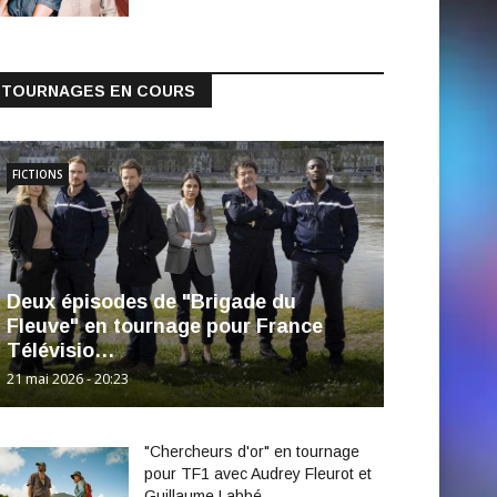
TOURNAGES EN COURS
FICTIONS
Deux épisodes de "Brigade du
Fleuve" en tournage pour France
Télévisio…
21 mai 2026 - 20:23
"Chercheurs d'or" en tournage
pour TF1 avec Audrey Fleurot et
Guillaume Labbé