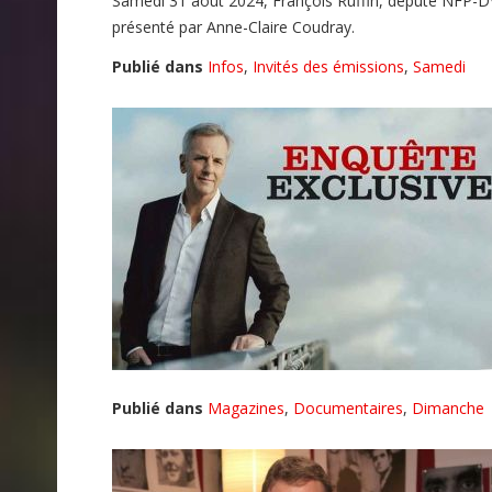
Samedi 31 août 2024, François Ruffin, député NFP-DV
présenté par Anne-Claire Coudray.
Publié dans
Infos
,
Invités des émissions
,
Samedi
Publié dans
Magazines
,
Documentaires
,
Dimanche