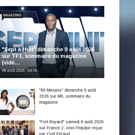
MAGAZINES
"Sept à Huit" dimanche 9 août 2026
sur TF1, sommaire du magazine
(vidé…
08 août 2026 - 20:16
"66 Minutes" dimanche 9 août
2026 sur M6, sommaire du
magazine
"Fort Boyard" samedi 8 août 2026
sur France 2, voici l'équipe reçue
par Cyril Féraud