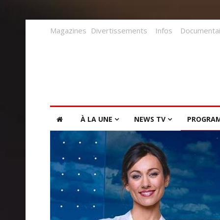
Magazines
Divertissements
Infos
Documentai
À LA UNE
NEWS TV
PROGRA