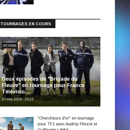
TOURNAGES EN COURS
FICTIONS
Deux épisodes de "Brigade du
Fleuve" en tournage pour France
Télévisio…
21 mai 2026 - 20:23
"Chercheurs d'or" en tournage
pour TF1 avec Audrey Fleurot et
Guillaume Labbé