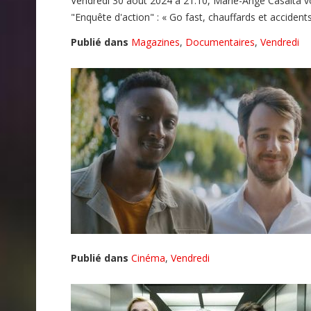
Vendredi 30 août 2024 à 21:10, Marie-Ange Casalta 
"Enquête d'action" : « Go fast, chauffards et accidents
Publié dans
Magazines
,
Documentaires
,
Vendredi
Publié dans
Cinéma
,
Vendredi