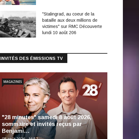
"Stalingrad, au coeur de la
bataille aux deux millions de
victimes" sur RMC Découverte
lundi 10 août 206
INVITÉS DES ÉMISSIONS TV
MAGAZINES
"28 minutes" samedi 8 août 2026,
sommaire et invités reçus par
Benjami…
08 août 2026 - 16:57