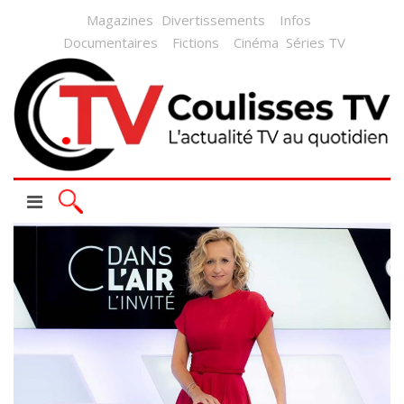
Magazines
Divertissements
Infos
Documentaires
Fictions
Cinéma
Séries TV