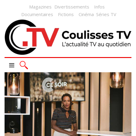
Magazines
Divertissements
Infos
Documentaires
Fictions
Cinéma
Séries TV