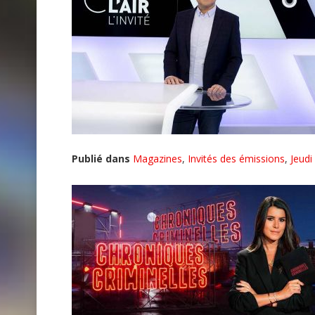
Publié dans
Magazines
,
Invités des émissions
,
Jeudi