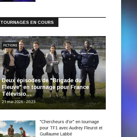
TOURNAGES EN COURS
FICTIONS
Deux épisodes de "Brigade du
Fleuve" en tournage pour France
Télévisio…
21 mai 2026 - 20:23
"Chercheurs d'or" en tournage
pour TF1 avec Audrey Fleurot et
Guillaume Labbé