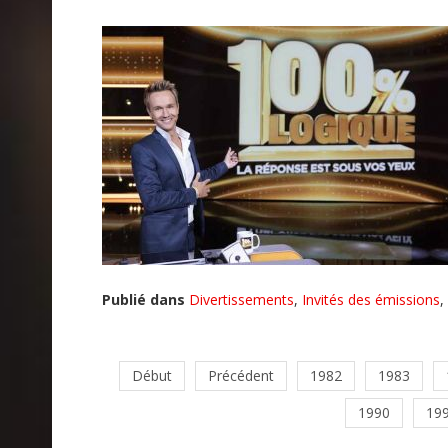
Publié dans
Divertissements
,
Invités des émissions
,
Début
Précédent
1982
1983
1990
19