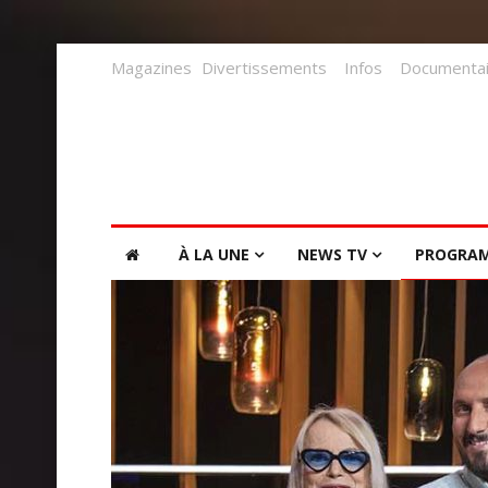
Magazines
Divertissements
Infos
Documentai
À LA UNE
NEWS TV
PROGRA