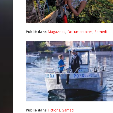
Publié dans
Magazines
,
Documentaires
,
Samedi
Publié dans
Fictions
,
Samedi