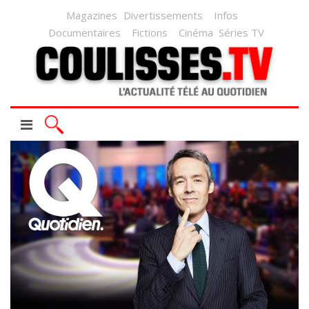
Magazines
Divertissements
Infos
Documentaires
Fictions
Cinéma
Séries TV