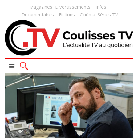
Magazines
Divertissements
Infos
Documentaires
Fictions
Cinéma
Séries TV