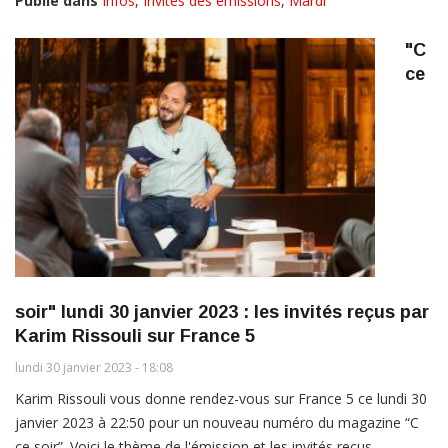
Publié dans
Infos
,
Invités des émissions
,
Mardi
"C
ce
soir" lundi 30 janvier 2023 : les invités reçus par
Karim Rissouli sur France 5
lundi 30 janvier 2023 - 18:08
Karim Rissouli vous donne rendez-vous sur France 5 ce lundi 30
janvier 2023 à 22:50 pour un nouveau numéro du magazine “C
ce soir”. Voici le thème de l'émission et les invités reçus.