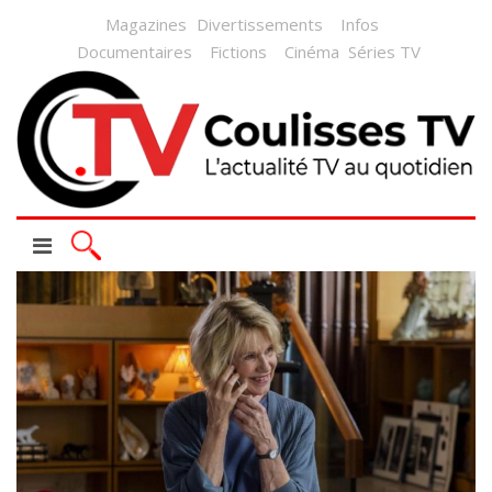
Magazines
Divertissements
Infos
Documentaires
Fictions
Cinéma
Séries TV