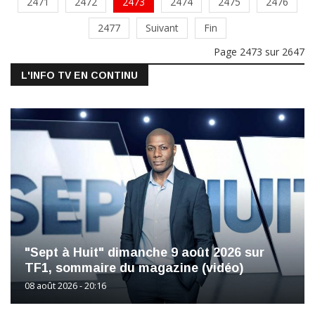
2471
2472
2473
2474
2475
2476
2477
Suivant
Fin
Page 2473 sur 2647
L'INFO TV EN CONTINU
"Sept à Huit" dimanche 9 août 2026 sur
TF1, sommaire du magazine (vidéo)
08 août 2026 - 20:16