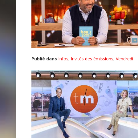
Publié dans
Infos
,
Invités des émissions
,
Vendredi