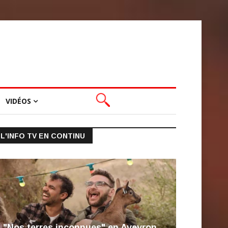
VIDÉOS
L'INFO TV EN CONTINU
"Nos terres inconnues" en Aveyron