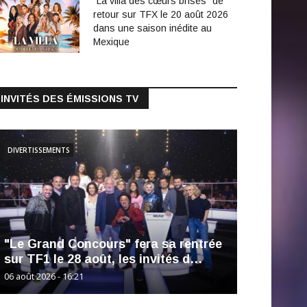
"La villa des cœurs brisés" de
retour sur TFX le 20 août 2026
dans une saison inédite au
Mexique
INVITÉS DES ÉMISSIONS TV
DIVERTISSEMENTS
"Le Grand Concours" fera sa rentrée
sur TF1 le 28 août, les invités d…
06 août 2026 - 16:21