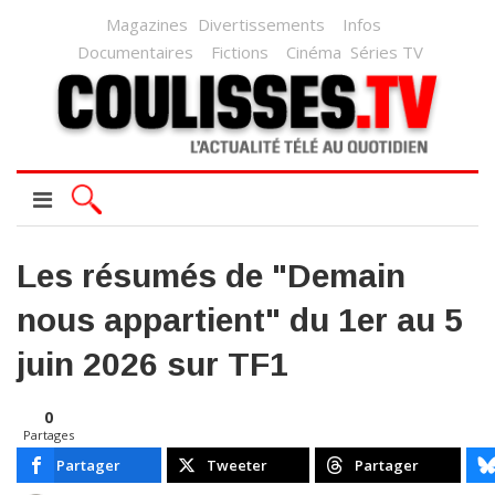
Magazines
Divertissements
Infos
Documentaires
Fictions
Cinéma
Séries TV
Les résumés de "Demain
nous appartient" du 1er au 5
juin 2026 sur TF1
0
Partages
Partager
Tweeter
Partager