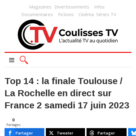
Magazines
Divertissements
Infos
Documentaires
Fictions
Cinéma
Séries TV
Top 14 : la finale Toulouse /
La Rochelle en direct sur
France 2 samedi 17 juin 2023
0
Partages
Partager
Tweeter
Partager