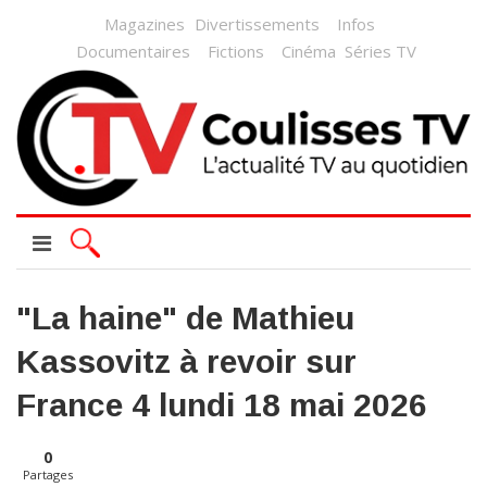
Magazines
Divertissements
Infos
Documentaires
Fictions
Cinéma
Séries TV
"La haine" de Mathieu
Kassovitz à revoir sur
France 4 lundi 18 mai 2026
0
Partages