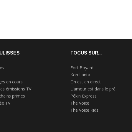
ULISSES
FOCUS SUR...
ws
Fort Boyard
Koh Lanta
es en cours
On est en direct
des émissions TV
L'amour est dans le pré
chains primes
Pékin Express
rée TV
The Voice
The Voice Kids