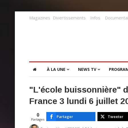
Magazines
Divertissements
Infos
Documentai
À LA UNE
NEWS TV
PROGRA
"L'école buissonnière" d
France 3 lundi 6 juillet 2
0
Partager
Tweeter
Partages