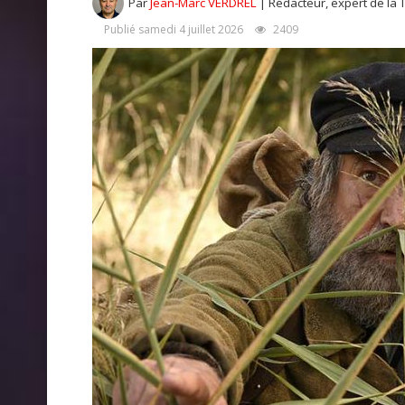
Par
Jean-Marc VERDREL
| Rédacteur, expert de la 
Publié samedi 4 juillet 2026
2409