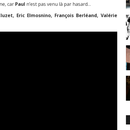
ne, car
Paul
n’est pas venu là par hasard…
luzet, Eric Elmosnino, François Berléand, Valérie