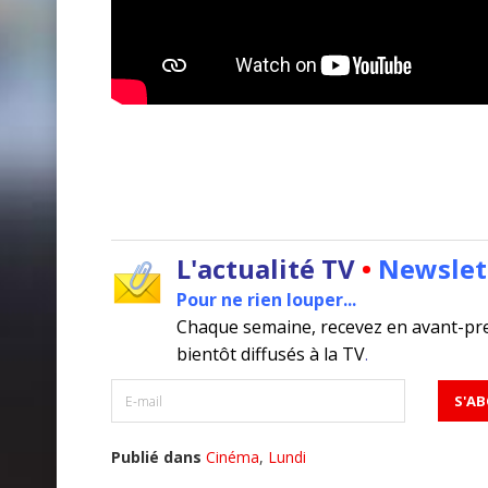
L'actualité TV
•
Newslet
Pour ne rien louper...
Chaque semaine, recevez en avant-pr
bientôt diffusés à la TV
.
Publié dans
Cinéma
,
Lundi