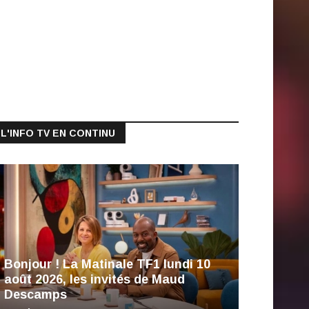
L'INFO TV EN CONTINU
Bonjour ! La Matinale TF1 lundi 10
août 2026, les invités de Maud
Descamps