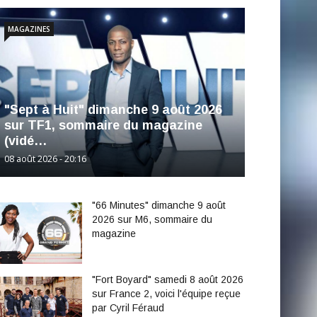
MAGAZINES
"Sept à Huit" dimanche 9 août 2026
sur TF1, sommaire du magazine
(vidé…
08 août 2026 - 20:16
"66 Minutes" dimanche 9 août
2026 sur M6, sommaire du
magazine
"Fort Boyard" samedi 8 août 2026
sur France 2, voici l'équipe reçue
par Cyril Féraud