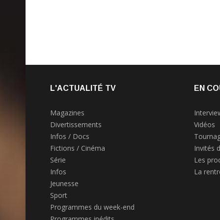
L'ACTUALITÉ TV
EN CO
Magazines
Intervie
Divertissements
Vidéos
Infos / Docs
Tournag
Fictions / Cinéma
Invités 
Série
Les pro
Infos
La rent
Jeunesse
Sport
Programmes du week-end
Programmes inédits