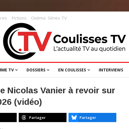
res
Fictions
Cinéma
Séries TV
MME TV
DOSSIERS
EN COULISSES
INTERVIEWS
e Nicolas Vanier à revoir sur
026 (vidéo)
Partager
Partager