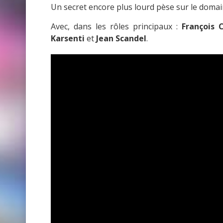
Un secret encore plus lourd pèse sur le domai
Avec, dans les rôles principaux :
François C
Karsenti
et
Jean Scandel
.