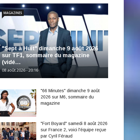
MAGAZINES
"Sept à Huit" dimanche 9 août 2026
sur TF1, sommaire du magazine
(vidé…
08 août 2026 - 20:16
"66 Minutes" dimanche 9 août
2026 sur M6, sommaire du
magazine
"Fort Boyard" samedi 8 août 2026
sur France 2, voici l'équipe reçue
par Cyril Féraud