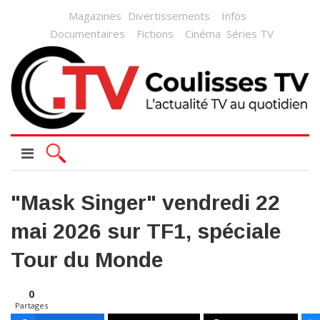
Magazines
Divertissements
Infos
Documentaires
Fictions
Cinéma
Séries TV
"Mask Singer" vendredi 22
mai 2026 sur TF1, spéciale
Tour du Monde
0
Partages