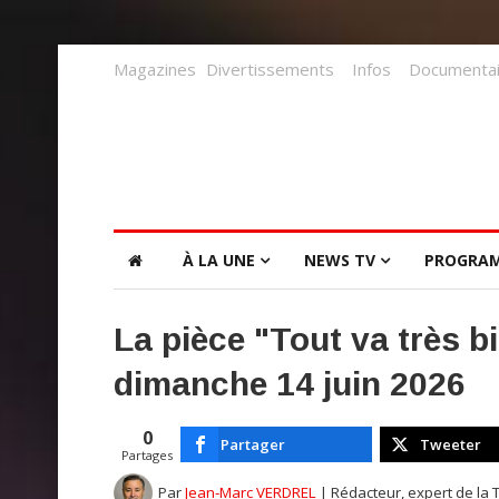
Magazines
Divertissements
Infos
Documentai
À LA UNE
NEWS TV
PROGRA
La pièce "Tout va très bi
dimanche 14 juin 2026
0
Partager
Tweeter
Partages
Par
Jean-Marc VERDREL
| Rédacteur, expert de la 