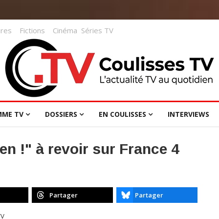
res
Fictions
Cinéma
Séries TV
MME TV
DOSSIERS
EN COULISSES
INTERVIEWS
en !" à revoir sur France 4
Partager
Partager
TV