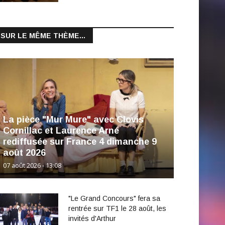
SUR LE MÊME THÈME...
La pièce "Mur Mure" avec Clovis
Cornillac et Laurence Arné
rediffusée sur France 4 dimanche 9
août 2026
07 août 2026 - 13:08
"Le Grand Concours" fera sa
rentrée sur TF1 le 28 août, les
invités d'Arthur