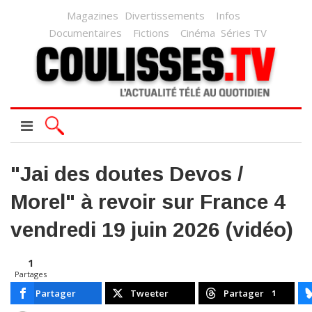
Magazines
Divertissements
Infos
Documentaires
Fictions
Cinéma
Séries TV
"Jai des doutes Devos /
Morel" à revoir sur France 4
vendredi 19 juin 2026 (vidéo)
1
Partages
Partager
Tweeter
Partager
1