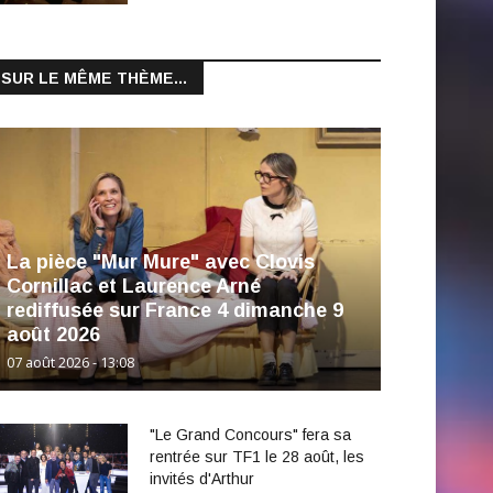
SUR LE MÊME THÈME...
La pièce "Mur Mure" avec Clovis
Cornillac et Laurence Arné
rediffusée sur France 4 dimanche 9
août 2026
07 août 2026 - 13:08
"Le Grand Concours" fera sa
rentrée sur TF1 le 28 août, les
invités d'Arthur