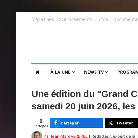
Magazines
Divertissements
Infos
Documentai
À LA UNE
NEWS TV
PROGRA
Une édition du "Grand C
samedi 20 juin 2026, les
0
Partager
Tweeter
Partages
Par
Jean-Marc VERDREL
| Rédacteur, expert de la 