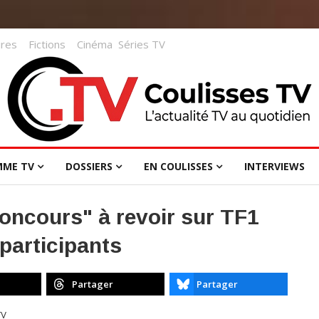
res
Fictions
Cinéma
Séries TV
MME TV
DOSSIERS
EN COULISSES
INTERVIEWS
oncours" à revoir sur TF1
 participants
Partager
Partager
TV