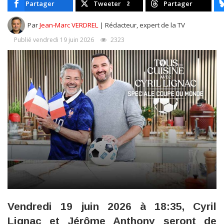
Partager
Tweeter
Partager
2
Par
Jean-Marc VERDREL
| Rédacteur, expert de la TV
Publié vendredi 19 juin 2026
2323
Vendredi 19 juin 2026 à 18:35, Cyril
Lignac et Jérôme Anthony seront de