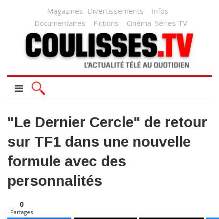
Magazines
Divertissements
Infos
Documentaires
Fictions
Cinéma
Séries TV
"Le Dernier Cercle" de retour
sur TF1 dans une nouvelle
formule avec des
personnalités
0
Partages