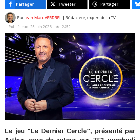
Partager
Tweeter
Partager
Par
Jean-Marc VERDREL
| Rédacteur, expert de la TV
Publié jeudi 25 juin 2026
2452
Le jeu "Le Dernier Cercle", présenté par
Arthur, sera de retour sur TF1 vendredi