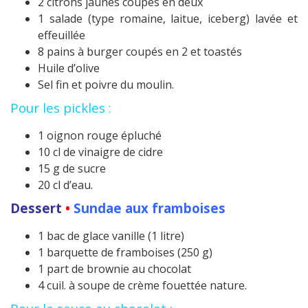
2 citrons jaunes coupés en deux
1 salade (type romaine, laitue, iceberg) lavée et
effeuillée
8 pains à burger coupés en 2 et toastés
Huile d’olive
Sel fin et poivre du moulin.
Pour les pickles :
1 oignon rouge épluché
10 cl de vinaigre de cidre
15 g de sucre
20 cl d’eau.
Dessert
•
Sundae aux framboises
1 bac de glace vanille (1 litre)
1 barquette de framboises (250 g)
1 part de brownie au chocolat
4 cuil. à soupe de crème fouettée nature.