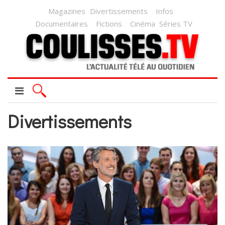
Magazines
Divertissements
Infos
Documentaires
Fictions
Cinéma
Séries TV
Divertissements