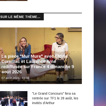
SUR LE MÊME THÈME...
La pièce "Mur Mure" avec Clovis
Cornillac et Laurence Arné
rediffusée sur France 4 dimanche 9
août 2026
07 août 2026 - 13:08
"Le Grand Concours" fera sa
rentrée sur TF1 le 28 août, les
invités d'Arthur