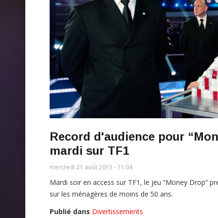
Record d'audience pour “Mon
mardi sur TF1
mercredi 21 août 2013 - 11:04
Mardi soir en access sur TF1, le jeu “Money Drop” pr
sur les ménagères de moins de 50 ans.
Publié dans
Divertissements