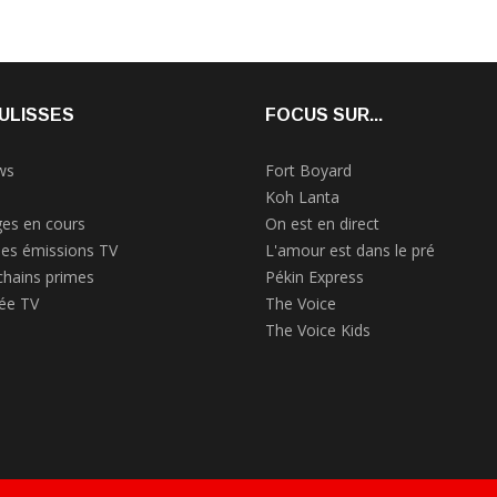
ULISSES
FOCUS SUR...
ws
Fort Boyard
Koh Lanta
es en cours
On est en direct
des émissions TV
L'amour est dans le pré
chains primes
Pékin Express
rée TV
The Voice
The Voice Kids