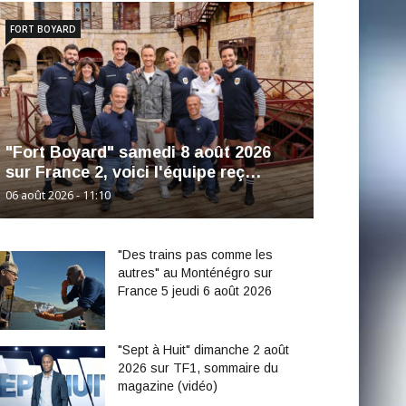
FORT BOYARD
"Fort Boyard" samedi 8 août 2026
sur France 2, voici l'équipe reç…
06 août 2026 - 11:10
"Des trains pas comme les
autres" au Monténégro sur
France 5 jeudi 6 août 2026
"Sept à Huit" dimanche 2 août
2026 sur TF1, sommaire du
magazine (vidéo)