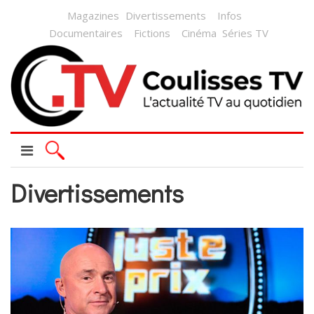
Magazines
Divertissements
Infos
Documentaires
Fictions
Cinéma
Séries TV
Divertissements