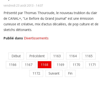
vendredi 23 août 2013 - 14:07
Présenté par Thomas Thouroude, le nouveau trublion du clair
de CANAL+, “Le Before du Grand Journal” est une émission
curieuse et créative, mix d’actus décalées, de pop culture et de
sketchs détonants.
Publié dans
Divertissements
Début
Précédent
1163
1164
1165
1166
1167
1168
1169
1170
1171
1172
Suivant
Fin