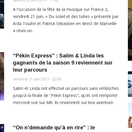
samedi 22 juin 2013 - 11:02
A l'occasion de la fête de la musique sur France 2,
vendredi 21 Juin, « Du soleil et des tubes » présenté par
Aïda Touihri et Patrick Sébastien en direct de Marseille
a réuni un…
“Pékin Express” : Salim & Linda les
gagnants de la saison 9 reviennent sur
leur parcours
vendredi 21 juin 2013 - 22:09
Salim et Linda ont effectué un parcours sans embûches
jusqu'à la finale de “Pékin Express”, qu'ils ont remporté
mercredi soir sur M6. Ils reviennent sur leur aventure.
“On n’demande qu’à en rire” : le