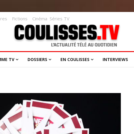
res
Fictions
Cinéma
Séries TV
MME TV
DOSSIERS
EN COULISSES
INTERVIEWS