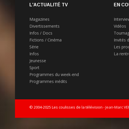
L'ACTUALITÉ TV
EN CO
Magazines
Intervie
Divertissements
Vidéos
Infos / Docs
Tournag
Fictions / Cinéma
Invités 
Série
Les pro
Infos
La rent
Jeunesse
Sport
Programmes du week-end
Programmes inédits
© 2004-2025 Les coulisses de la télévision -
Jean-Marc V