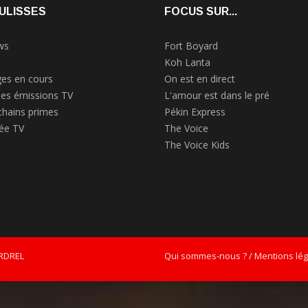
ULISSES
FOCUS SUR...
ws
Fort Boyard
Koh Lanta
es en cours
On est en direct
des émissions TV
L'amour est dans le pré
chains primes
Pékin Express
rée TV
The Voice
The Voice Kids
ERDREL
Qui sommes-nous ? / Mentions léga