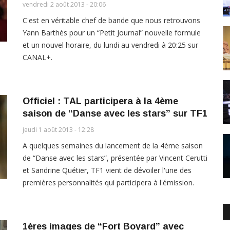
vendredi 2 août 2013 - 20:06
C'est en véritable chef de bande que nous retrouvons
Yann Barthès pour un “Petit Journal” nouvelle formule
et un nouvel horaire, du lundi au vendredi à 20:25 sur
CANAL+.
Officiel : TAL participera à la 4ème
saison de “Danse avec les stars” sur TF1
jeudi 1 août 2013 - 12:28
A quelques semaines du lancement de la 4ème saison
de “Danse avec les stars”, présentée par Vincent Cerutti
et Sandrine Quétier, TF1 vient de dévoiler l'une des
premières personnalités qui participera à l'émission.
1ères images de “Fort Boyard” avec