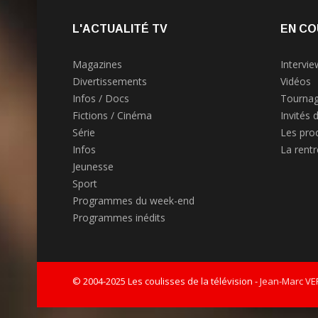
L'ACTUALITÉ TV
EN CO
Magazines
Intervie
Divertissements
Vidéos
Infos / Docs
Tournag
Fictions / Cinéma
Invités 
Série
Les pro
Infos
La rent
Jeunesse
Sport
Programmes du week-end
Programmes inédits
© 2004-2025 Les coulisses de la télévision -
Jean-Marc V