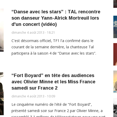
“Danse avec les stars” : TAL rencontre
son danseur Yann-Alrick Mortreuil lors
d'un concert (vidéo)
dimanche 4 août 2013 - 18:21
C'est désormais officiel, TF1 l'a confirmé dans le
courant de la semaine dernière, la chanteuse Tal
participera à la saison 4 de “Danse avec les stars”.
“Fort Boyard” en tête des audiences
avec Olivier Minne et les Miss France
samedi sur France 2
dimanche 4 août 2013 - 10:09
Le cinquième numéro de l'été de “Fort Boyard”,
présenté samedi soir sur France 2 par Olivier Minne, a
rassemblé 3,1 millions de téléspectateurs pour une part