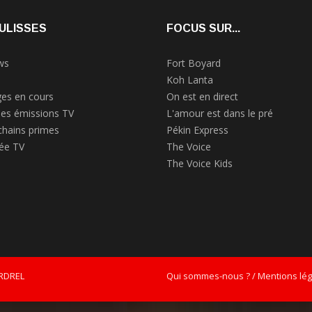
ULISSES
FOCUS SUR...
ws
Fort Boyard
Koh Lanta
es en cours
On est en direct
des émissions TV
L'amour est dans le pré
chains primes
Pékin Express
rée TV
The Voice
The Voice Kids
ERDREL
Qui sommes-nous ? / Mentions léga