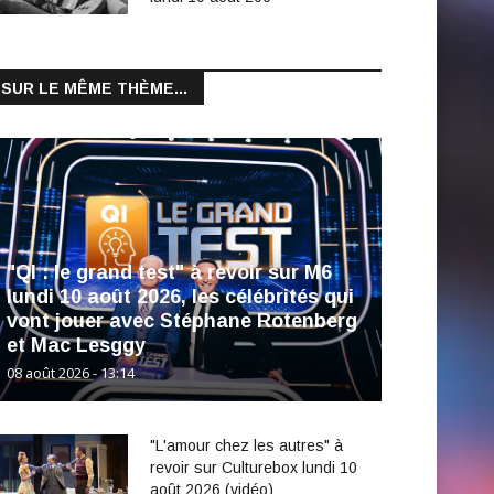
SUR LE MÊME THÈME...
"QI : le grand test" à revoir sur M6
lundi 10 août 2026, les célébrités qui
vont jouer avec Stéphane Rotenberg
et Mac Lesggy
08 août 2026 - 13:14
"L'amour chez les autres" à
revoir sur Culturebox lundi 10
août 2026 (vidéo)