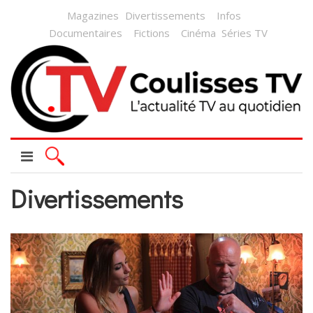
Magazines
Divertissements
Infos
Documentaires
Fictions
Cinéma
Séries TV
Divertissements