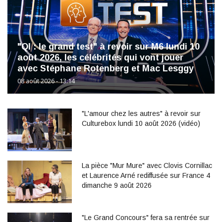
"QI : le grand test" à revoir sur M6 lundi 10
août 2026, les célébrités qui vont jouer
avec Stéphane Rotenberg et Mac Lesggy
08 août 2026 - 13:14
"L'amour chez les autres" à revoir sur
Culturebox lundi 10 août 2026 (vidéo)
La pièce "Mur Mure" avec Clovis Cornillac
et Laurence Arné rediffusée sur France 4
dimanche 9 août 2026
"Le Grand Concours" fera sa rentrée sur