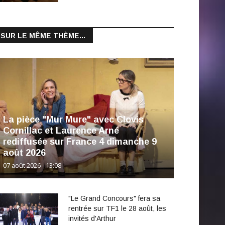
SUR LE MÊME THÈME...
La pièce "Mur Mure" avec Clovis
Cornillac et Laurence Arné
rediffusée sur France 4 dimanche 9
août 2026
07 août 2026 - 13:08
"Le Grand Concours" fera sa
rentrée sur TF1 le 28 août, les
invités d'Arthur