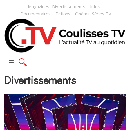
Magazines
Divertissements
Infos
Documentaires
Fictions
Cinéma
Séries TV
Divertissements