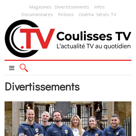
Magazines
Divertissements
Infos
Documentaires
Fictions
Cinéma
Séries TV
Divertissements