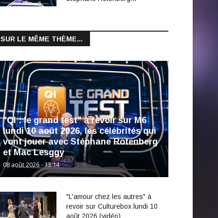
SUR LE MÊME THÈME...
"QI : le grand test" à revoir sur M6
lundi 10 août 2026, les célébrités qui
vont jouer avec Stéphane Rotenberg
et Mac Lesggy
08 août 2026 - 13:14
"L'amour chez les autres" à
revoir sur Culturebox lundi 10
août 2026 (vidéo)