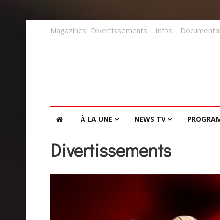
Magazines
Divertissements
Infos
Documentai
À LA UNE
NEWS TV
PROGRA
Divertissements