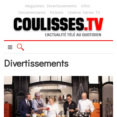
Magazines
Divertissements
Infos
Documentaires
Fictions
Cinéma
Séries TV
Divertissements