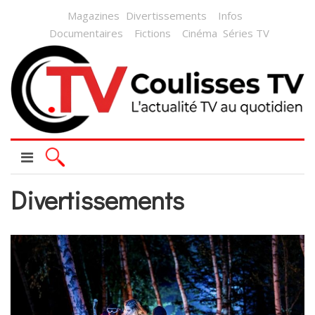
Magazines
Divertissements
Infos
Documentaires
Fictions
Cinéma
Séries TV
Divertissements