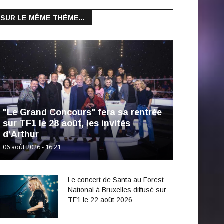
SUR LE MÊME THÈME...
"Le Grand Concours" fera sa rentrée
sur TF1 le 28 août, les invités
d'Arthur
06 août 2026 - 16:21
Le concert de Santa au Forest
National à Bruxelles diffusé sur
TF1 le 22 août 2026