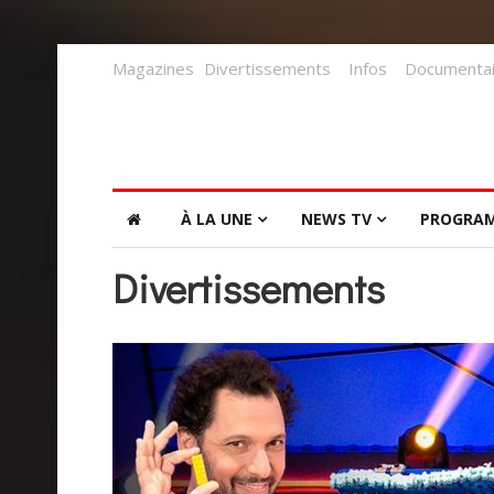
Magazines
Divertissements
Infos
Documentai
À LA UNE
NEWS TV
PROGRA
Divertissements