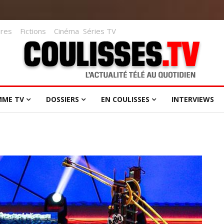
res
Fictions
Cinéma
Séries TV
MME TV
DOSSIERS
EN COULISSES
INTERVIEWS