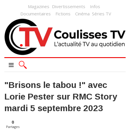
Magazines
Divertissements
Infos
Documentaires
Fictions
Cinéma
Séries TV
"Brisons le tabou !" avec
Lorie Pester sur RMC Story
mardi 5 septembre 2023
0
Partages