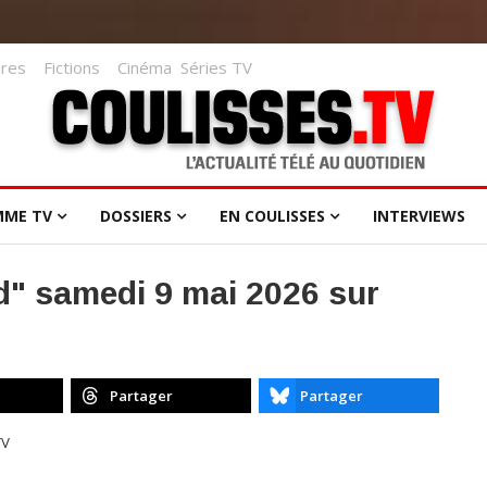
res
Fictions
Cinéma
Séries TV
MME TV
DOSSIERS
EN COULISSES
INTERVIEWS
d" samedi 9 mai 2026 sur
Partager
Partager
TV