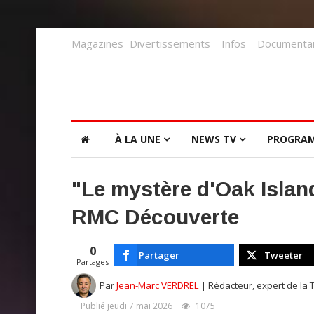
Magazines
Divertissements
Infos
Documentai
À LA UNE
NEWS TV
PROGRA
"Le mystère d'Oak Islan
RMC Découverte
0
Partager
Tweeter
Partages
Par
Jean-Marc VERDREL
| Rédacteur, expert de la 
Publié jeudi 7 mai 2026
1075